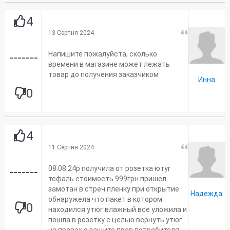
4
13 Серпня 2024
Напишите пожалуйста, сколько
-------
времени в магазине может лежать
товар до получения заказчиком
Инна
0
4
11 Серпня 2024
08.08.24р получила от розетка ютуг
-------
тефаль стоимость 999грн.пришел
замотан в стреч пленку при открытие
Надежда
обнаружела что пакет в котором
0
находился утюг влажный все уложила и
пошла в розетку с целью вернуть утюг
на правах о защите прав потребителя