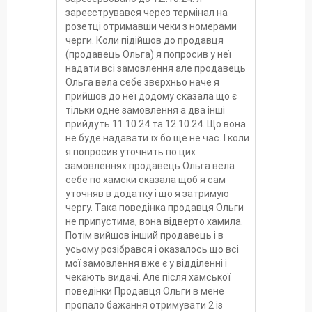
зареєструвався через термінал на
розетці отримавши чеки з номерами
черги. Коли підійшов до продавця
(продавець Ольга) я попросив у неї
надати всі замовлення але продавець
Ольга вела себе зверхньо наче я
прийшов до неї додому сказала що є
тільки одне замовлення а два інші
прийдуть 11.10.24 та 12.10.24. Що вона
не буде надавати їх бо ще не час. І коли
я попросив уточнить по цих
замовленнях продавець Ольга вела
себе по хамски сказала щоб я сам
уточняв в додатку і що я затримую
чергу. Така поведінка продавця Ольги
не припустима, вона відверто хамила.
Потім вийшов інший продавець і в
усьому розібрався і оказалось що всі
мої замовлення вже є у відділенні і
чекають видачі. Але після хамської
поведінки Продавця Ольги в мене
пропало бажання отримувати 2 із