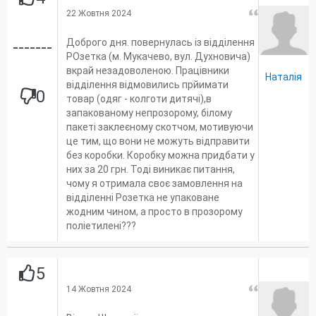
22 Жовтня 2024
Доброго дня. повернулась із відділення
-------
РОзетка (м. Мукачево, вул. Духновича)
вкрай незадоволеною. Працівники
Наталія
відділення відмовились прйимати
0
товар (одяг - колготи дитячі),в
запакованому непрозорому, білому
пакеті заклеєному скотчом, мотивуючи
це тим, що вони не можуть відправити
без коробки. Коробку можна придбати у
них за 20 грн. Тоді виникає питання,
чому я отримала своє замовлення на
відділенні Розетка не упаковане
жодним чином, а просто в прозорому
поліетилені???
5
14 Жовтня 2024