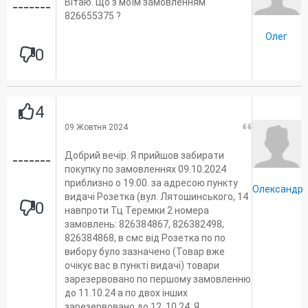
Вітаю. Що з моїм замовленням
-------
826655375 ?
Олег
0
4
09 Жовтня 2024
Добрий вечір. Я прийшов забирати
-------
покупку по замовленнях 09.10.2024
приблизно о 19.00. за адресою пункту
Олександр
видачі Розетка (вул. Лятошинського, 14
0
навпроти Тц Теремки 2 номера
замовлень: 826384867, 826382498,
826384868, в смс від Розетка по по
вибору було зазначено (Товар вже
очікує вас в пункті видачі) товари
зарезервовано по першому замовленню
до 11.10.24 а по двох інших
зарезервовано до 12..10.24. Я