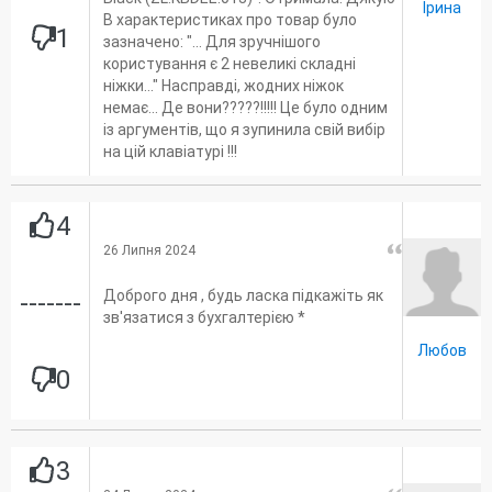
Ірина
В характеристиках про товар було
1
зазначено: "... Для зручнішого
користування є 2 невеликі складні
ніжки..." Насправді, жодних ніжок
немає... Де вони?????!!!!! Це було одним
із аргументів, що я зупинила свій вибір
на цій клавіатурі !!!
4
26 Липня 2024
Доброго дня , будь ласка підкажіть як
-------
зв'язатися з бухгалтерією *
Любов
0
3