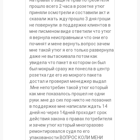
прошло всего 2 часа в розетке утюг
приняли осмотрели и составили акт и
сказали жать жду прошло 3 дня гроши
не повернули .в поддержке клиентов в
мне писменом виде ответили что утюг
я вернула неисправным.и что они его
починят и мене вернуть.вопрос зачем
мне такой утюг я его только развернула
даже не вытаскивала потом как
увидела что пакет в котором он был
был мокрый сразу же понесла в центр
розетка где его из мокрого пакета
достал и проверил менеджер выдал
.Мне непотребин такой утюг который
как мне показалось прошел не одни
руки..мне до сих пор никто не позаонил
в поддержке мне написали ждать 14
дней но через 14дней проходит срок
действия закона о правах потребителя
и зачем утюг который многоразово
ремонтировался судя по его
упакованости.ВОПРОС КОЛИ МЕНИ