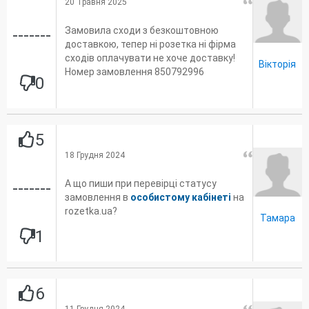
20 Травня 2025
Замовила сходи з безкоштовною
-------
доставкою, тепер ні розетка ні фірма
сходів оплачувати не хоче доставку!
Вікторія
Номер замовлення 850792996
0
5
18 Грудня 2024
А що пиши при перевірці статусу
-------
замовлення в
особистому кабінеті
на
rozetka.ua?
Тамара
1
6
11 Грудня 2024