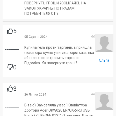
ПОВЕРНУТЬ ГРОШИ ?ССЫЛАЯСЬ НА
ЗАКОН УКРАИНЫ ПО ПРАВАМ
ПОТРЕБИТЕЛЯ СТ.9
5
05 Серпня 2024
Купила гель проти тарганів, а прийшла
-------
якась сіра суміш у вигляді сірої каші, яка
абсолютно не травить тарганів.
Ольга
Підробка . Як повернути гроші?
0
3
26 Липня 2024
Вітаю) Замовляла у вас "Клавіатура
-------
дротова Acer OKW020 EN/UKR/RU USB
Black (ZL.KBDEE.013)". Отримала. Дякую