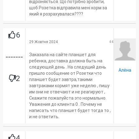
відрізняється. Що потрібно зробити,
щоб Розетка відправила мені корм за
який я розрахувалася????
6
29 Жовтня 2024
Заказала на сайте планшет для
-------
ребенка, доставка должна быть на
следующей день . На следущий день
Алёна
пришло сообщение от Розетки что
2
планшет будет завтра,такими
завтраками кормят уже неделю , пишу
им они не отвечают и не реагируют ,
Скажите пожалуйста это нормально.
Уважения до клиента 0 . Почему не
написать что планшет будет тогда то ,
и не ответить.
4