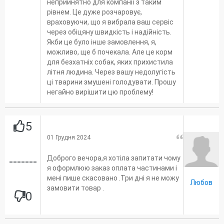
неприйнятно для компанії з таким
рівнем. Це дуже розчаровує,
враховуючи, що я вибрала ваш сервіс
через обіцяну швидкість і надійність.
Якби це було інше замовлення, я,
можливо, ще б почекала. Але це корм
для безхатніх собак, яких прихистила
літня людина. Через вашу недолугість
ці тварини змушені голодувати. Прошу
негайно вирішити цю проблему!
5
01 Грудня 2024
Доброго вечора,я хотіла запитати чому
-------
я оформлюю заказ оплата частинами і
мені пише скасовано .Три дні я не можу
Любов
замовити товар .
0