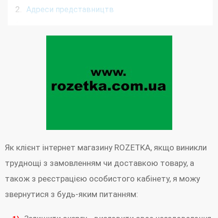
2.
Адреси представництв
3.
Як і кому писати скаргу / претензію
4.
Реквізити компанії
5.
Як відстежити замовлення?
Як клієнт інтернет магазину ROZETKA, якщо виникли
труднощі з замовленням чи доставкою товару, а
також з реєстрацією особистого кабінету, я можу
звернутися з будь-яким питанням: