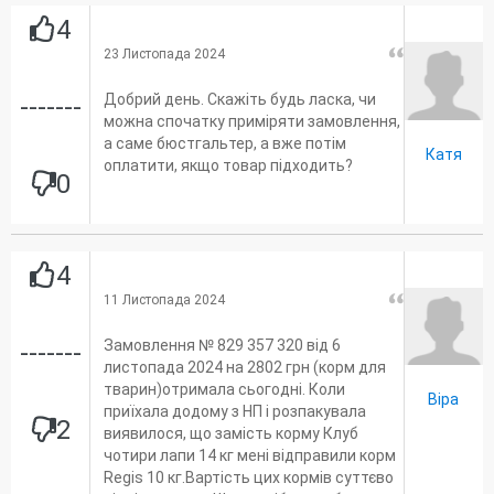
4
23 Листопада 2024
Добрий день. Скажіть будь ласка, чи
-------
можна спочатку приміряти замовлення,
а саме бюстгальтер, а вже потім
Катя
оплатити, якщо товар підходить?
0
4
11 Листопада 2024
Замовлення № 829 357 320 від 6
-------
листопада 2024 на 2802 грн (корм для
тварин)отримала сьогодні. Коли
Віра
приїхала додому з НП і розпакувала
2
виявилося, що замість корму Клуб
чотири лапи 14 кг мені відправили корм
Regis 10 кг.Вартість цих кормів суттєво