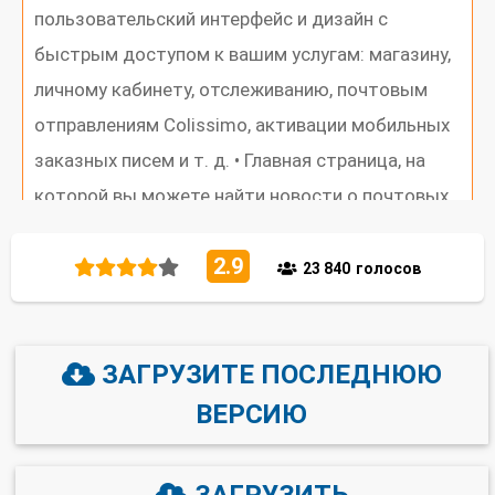
пользовательский интерфейс и дизайн с
быстрым доступом к вашим услугам: магазину,
личному кабинету, отслеживанию, почтовым
отправлениям Colissimo, активации мобильных
заказных писем и т. д. • Главная страница, на
которой вы можете найти новости о почтовых
отправлениях: сохранённые позиции
2.9
отслеживания, текущие корзины покупок,
23 840
голосов
действительные этикетки Colissimo и т. д. •
Дополнительные возможности:
ЗАГРУЗИТЕ ПОСЛЕДНЮЮ
персонализация приложения, анимация,
иллюстрации и т. д. УПРАВЛЯЙТЕ И
ВЕРСИЮ
ОТСЛЕЖИВАЙТЕ СВОЕ ДОСТАВЛЕНИЕ ПРЯМО С
МОБИЛЬНОГО УСТРОЙСТВА Управляйте
ЗАГРУЗИТЬ