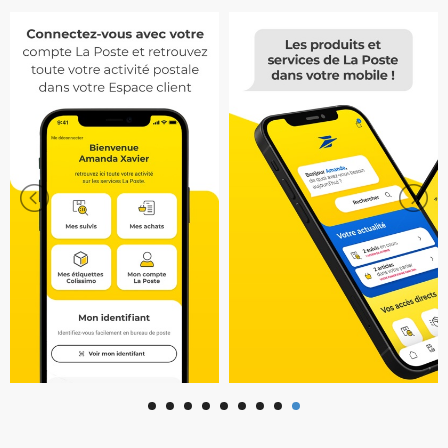
получение отправлений, указав ближайшие
v 8.4 - 24/09/2024
пункты выдачи (Colissimo и Chronopost) и
Expéditeur d’une lettre recommandée ou d’un colis ?
получите доступ к их информации (контактные
Retrouvez vos justificatifs de dépôt directement
данные, адреса, часы работы, контакты).
dans l’application !
Найдите пункты выдачи, чтобы отправлять
посылки в любую точку Франции, даже
Cette nouvelle version contient également des
находясь в путешествии. ИЗМЕНЕНИЕ
améliorations de stabilité.
ДОСТАВКИ Вы получили уведомление о
доставке, находясь в отъезде? Вы можете
v 8.3 - 23/07/2024
запросить новую доставку по тому же адресу, в
Vous allez envoyer des cartes postales à vos proches
почтовом отделении или пункте выдачи.
pendant les vacances ? Pour vous simplifier la vie,
АКТИВИРУЙТЕ ГОТОВОЕ К ОТПРАВКЕ ЗАКАЗНОЕ
pensez à l’astuce du timbre numérique et partagez
ПИСЬМО Что такое мобильное заказное
vos souvenirs de vacances en toute simplicité !
письмо? Это универсальное заказное письмо с