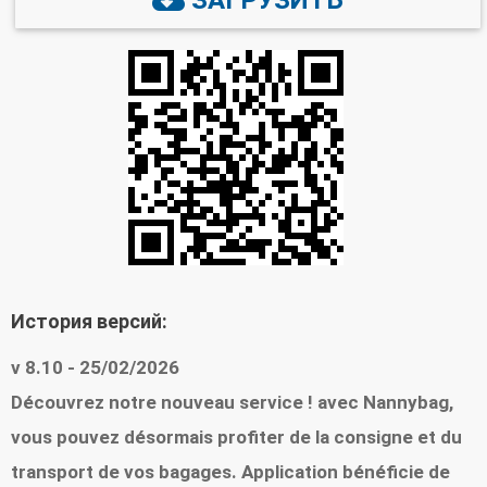
почтовыми отправлениями и посылками,
отслеживая их успешную доставку получателю,
где бы вы ни находились! Всё, что вам нужно, —
это войти в систему, ввести или отсканировать
свой номер отслеживания. Проще не бывает! Не
стесняйтесь активировать уведомления, чтобы
быть в курсе статуса ваших отправлений на
ключевых этапах их пути. У вас есть вопросы по
доставке вашей посылки или письма?
История версий:
Свяжитесь с нашей службой поддержки
клиентов через функцию отслеживания
v 8.10 - 25/02/2026
отправлений. Текущий номер отслеживания
Découvrez notre nouveau service ! avec Nannybag,
вашего отправления доступен на главной
vous pouvez désormais profiter de la consigne et du
странице. После регистрации вам не нужно
transport de vos bagages. Application bénéficie de