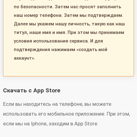
подписи и личности. ЗАКАЖИТЕ ПРОДУКЦИЮ
по безопасности. Затем нас просят заполнить
Ajoutez votre identifiant La Poste dans l’application
LA POSTE В ИНТЕРНЕТ-МАГАЗИНЕ Приложение
наш номер телефона. Затем мы подтверждаем.
Wallet de votre téléphone et identifiez-vous
Далее мы укажем нашу личность, такую ​​как наш
La Poste также является интернет-магазином,
facilement en bureau de poste.
титул, наше имя и имя. При этом мы принимаем
позволяющим приобретать наши почтовые
условия использования сервиса. И для
решения с мобильного телефона: марки
Cette nouvelle version contient également des
подтверждения нажимаем «создать мой
Marianne, конверты с марками и наклейки для
аккаунт».
améliorations de stabilité.
отслеживания по отдельности, партиями или в
буклетах. Управляйте своими заказами, где бы
v 8.7 - 06/03/2025
вы ни находились. НАЙДИТЕ КОНТАКТНЫЕ
Cette version contient des corrections d’anomalies
Скачать с App Store
ПУНКТЫ LA POSTE Благодаря геолокации
et des améliorations de stabilité.
приложение позволяет вам находить
Если вы находитесь на телефоне, вы можете
v 8.6 - 19/12/2024
ближайшие к вам почтовые отделения, чтобы
использовать его мобильное приложение. При этом,
Cette nouvelle version contient des améliorations de
оптимизировать ваши поездки и быстро
если мы на Iphone, заходим в App Store.
stabilité.
управлять отправками. Легко организуйте