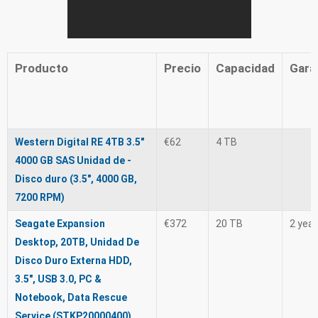
Producto
Precio
Capacidad
Gara
Western Digital RE 4TB 3.5"
€62
4 TB
4000 GB SAS Unidad de -
Disco duro (3.5", 4000 GB,
7200 RPM)
Seagate Expansion
€372
20 TB
2 yea
Desktop, 20TB, Unidad De
Disco Duro Externa HDD,
3.5", USB 3.0, PC &
Notebook, Data Rescue
Service (STKP20000400)