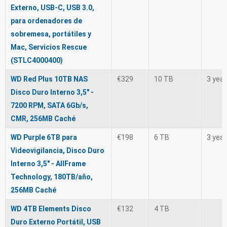
Externo, USB-C, USB 3.0,
para ordenadores de
sobremesa, portátiles y
Mac, Servicios Rescue
(STLC4000400)
WD Red Plus 10TB NAS
€329
10 TB
3 yea
Disco Duro Interno 3,5" -
7200 RPM, SATA 6Gb/s,
CMR, 256MB Caché
WD Purple 6TB para
€198
6 TB
3 yea
Videovigilancia, Disco Duro
Interno 3,5" - AllFrame
Technology, 180TB/año,
256MB Caché
WD 4TB Elements Disco
€132
4 TB
Duro Externo Portátil, USB