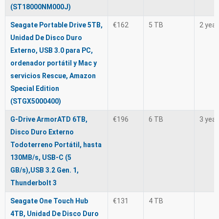
(ST18000NM000J)
Seagate Portable Drive 5TB,
€162
5 TB
2 yea
Unidad De Disco Duro
Externo, USB 3.0 para PC,
ordenador portátil y Mac y
servicios Rescue, Amazon
Special Edition
(STGX5000400)
G-Drive ArmorATD 6TB,
€196
6 TB
3 yea
Disco Duro Externo
Todoterreno Portátil, hasta
130MB/s, USB-C (5
GB/s),USB 3.2 Gen. 1,
Thunderbolt 3
Seagate One Touch Hub
€131
4 TB
4TB, Unidad De Disco Duro