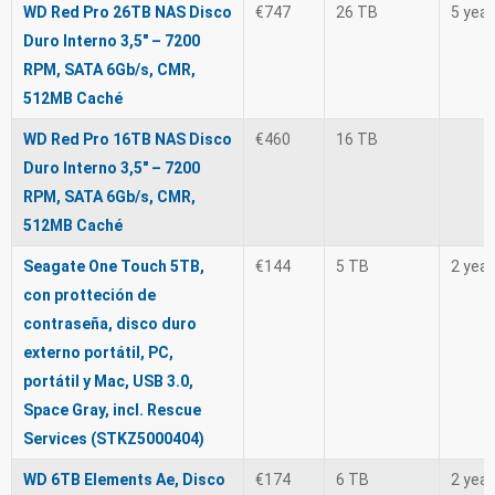
WD Red Pro 26TB NAS Disco
€747
26 TB
5 yea
Duro Interno 3,5" – 7200
RPM, SATA 6Gb/s, CMR,
512MB Caché
WD Red Pro 16TB NAS Disco
€460
16 TB
Duro Interno 3,5" – 7200
RPM, SATA 6Gb/s, CMR,
512MB Caché
Seagate One Touch 5TB,
€144
5 TB
2 yea
con protteción de
contraseña, disco duro
externo portátil, PC,
portátil y Mac, USB 3.0,
Space Gray, incl. Rescue
Services (STKZ5000404)
WD 6TB Elements Ae, Disco
€174
6 TB
2 yea