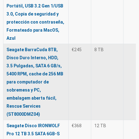
Portátil, USB 3.2 Gen 1/USB
3.0, Copia de seguridad y
protección con contraseña,
Formateado para MacOS,
Azul
Seagate BarraCuda 8TB,
€245
8 TB
Disco Duro Interno, HDD,
3.5 Pulgadas, SATA 6 GB/s,
5400 RPM, cache de 256 MB
para computador de
sobremesa y PC,
embalagem aberta fácil,
Rescue Services
(ST8000DMZ04)
Seagate Disco IRONWOLF
€368
12 TB
Pro 12 TB 3.5 SATA 6GB-S