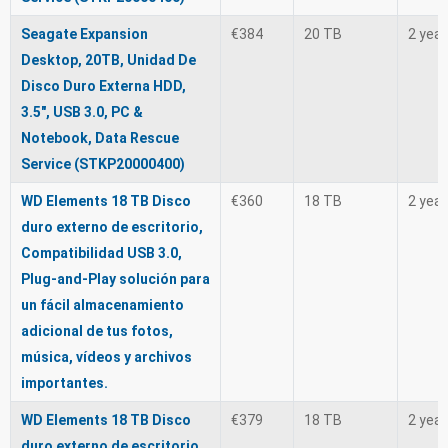
Seagate Expansion
€384
20 TB
2 yea
Desktop, 20TB, Unidad De
Disco Duro Externa HDD,
3.5", USB 3.0, PC &
Notebook, Data Rescue
Service (STKP20000400)
WD Elements 18 TB Disco
€360
18 TB
2 yea
duro externo de escritorio,
Compatibilidad USB 3.0,
Plug-and-Play solución para
un fácil almacenamiento
adicional de tus fotos,
música, vídeos y archivos
importantes.
WD Elements 18 TB Disco
€379
18 TB
2 yea
duro externo de escritorio,