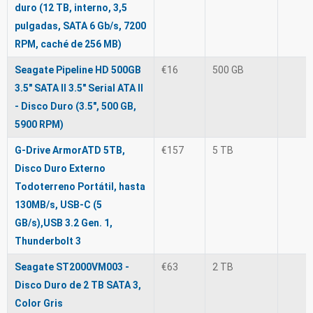
duro (12 TB, interno, 3,5
pulgadas, SATA 6 Gb/s, 7200
RPM, caché de 256 MB)
Seagate Pipeline HD 500GB
€16
500 GB
3.5" SATA II 3.5" Serial ATA II
- Disco Duro (3.5", 500 GB,
5900 RPM)
G-Drive ArmorATD 5TB,
€157
5 TB
Disco Duro Externo
Todoterreno Portátil, hasta
130MB/s, USB-C (5
GB/s),USB 3.2 Gen. 1,
Thunderbolt 3
Seagate ST2000VM003 -
€63
2 TB
Disco Duro de 2 TB SATA 3,
Color Gris