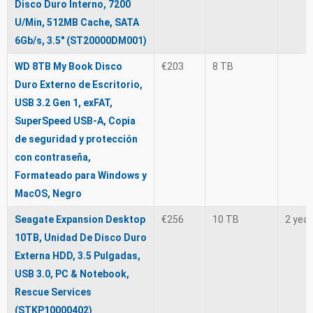
Disco Duro Interno, 7200
U/Min, 512MB Cache, SATA
6Gb/s, 3.5" (ST20000DM001)
WD 8TB My Book Disco
€203
8 TB
Duro Externo de Escritorio,
USB 3.2 Gen 1, exFAT,
SuperSpeed USB-A, Copia
de seguridad y protección
con contraseña,
Formateado para Windows y
MacOS, Negro
Seagate Expansion Desktop
€256
10 TB
2 yea
10TB, Unidad De Disco Duro
Externa HDD, 3.5 Pulgadas,
USB 3.0, PC & Notebook,
Rescue Services
(STKP10000402)