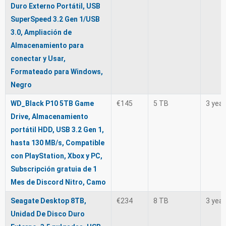
Duro Externo Portátil, USB
SuperSpeed 3.2 Gen 1/USB
3.0, Ampliación de
Almacenamiento para
conectar y Usar,
Formateado para Windows,
Negro
WD_Black P10 5TB Game
€145
5 TB
3 yea
Drive, Almacenamiento
portátil HDD, USB 3.2 Gen 1,
hasta 130 MB/s, Compatible
con PlayStation, Xbox y PC,
Subscripción gratuia de 1
Mes de Discord Nitro, Camo
Seagate Desktop 8TB,
€234
8 TB
3 yea
Unidad De Disco Duro