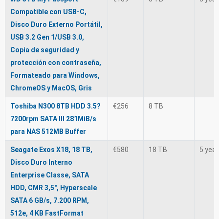
Compatible con USB-C,
Disco Duro Externo Portátil,
USB 3.2 Gen 1/USB 3.0,
Copia de seguridad y
protección con contraseña,
Formateado para Windows,
ChromeOS y MacOS, Gris
Toshiba N300 8TB HDD 3.5?
€256
8 TB
7200rpm SATA III 281MiB/s
para NAS 512MB Buffer
Seagate Exos X18, 18 TB,
€580
18 TB
5 yea
Disco Duro Interno
Enterprise Classe, SATA
HDD, CMR 3,5", Hyperscale
SATA 6 GB/s, 7.200 RPM,
512e, 4 KB FastFormat