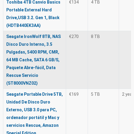
Toshiba 4TB Canvio Basics
€134
4 TB
Portable External Hard
Drive,USB 3.2. Gen 1, Black
(HDTB440EK3AA)
Seagate IronWolf 8TB, NAS
€270
8 TB
Disco Duro Interno, 3.5
Pulgadas, 5400 RPM, CMR,
64 MB Cache, SATA 6 GB/S,
Paquete Abre-fácil, Data
Rescue Servicio
(ST8000VNZ02)
Seagate Portable Drive 5TB,
€169
5 TB
2 yea
Unidad De Disco Duro
Externo, USB 3.0 para PC,
ordenador portátil y Mac y
servicios Rescue, Amazon
Special Edition