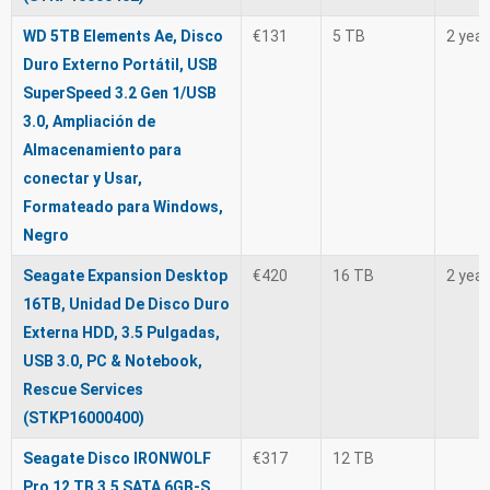
WD 5TB Elements Ae, Disco
€131
5 TB
2 yea
Duro Externo Portátil, USB
SuperSpeed 3.2 Gen 1/USB
3.0, Ampliación de
Almacenamiento para
conectar y Usar,
Formateado para Windows,
Negro
Seagate Expansion Desktop
€420
16 TB
2 yea
16TB, Unidad De Disco Duro
Externa HDD, 3.5 Pulgadas,
USB 3.0, PC & Notebook,
Rescue Services
(STKP16000400)
Seagate Disco IRONWOLF
€317
12 TB
Pro 12 TB 3.5 SATA 6GB-S