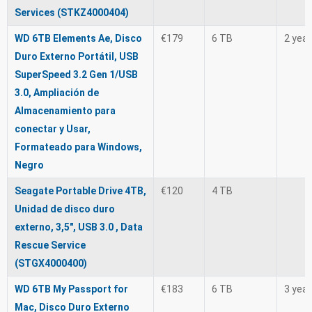
Services (STKZ4000404)
WD 6TB Elements Ae, Disco
€179
6 TB
2 yea
Duro Externo Portátil, USB
SuperSpeed 3.2 Gen 1/USB
3.0, Ampliación de
Almacenamiento para
conectar y Usar,
Formateado para Windows,
Negro
Seagate Portable Drive 4TB,
€120
4 TB
Unidad de disco duro
externo, 3,5", USB 3.0 , Data
Rescue Service
(STGX4000400)
WD 6TB My Passport for
€183
6 TB
3 yea
Mac, Disco Duro Externo