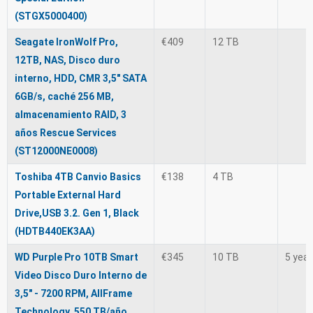
(STGX5000400)
Seagate IronWolf Pro,
€409
12 TB
12TB, NAS, Disco duro
interno, HDD, CMR 3,5" SATA
6GB/s, caché 256 MB,
almacenamiento RAID, 3
años Rescue Services
(ST12000NE0008)
Toshiba 4TB Canvio Basics
€138
4 TB
Portable External Hard
Drive,USB 3.2. Gen 1, Black
(HDTB440EK3AA)
WD Purple Pro 10TB Smart
€345
10 TB
5 yea
Video Disco Duro Interno de
3,5" - 7200 RPM, AllFrame
Technology, 550 TB/año,