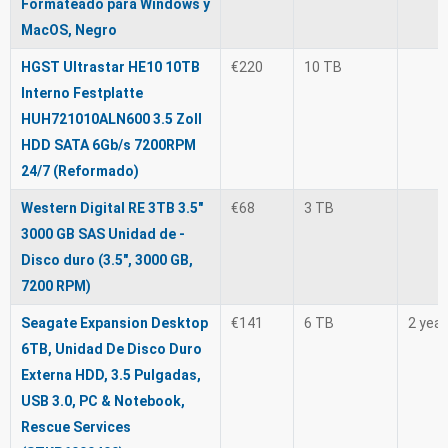
Formateado para Windows y
MacOS, Negro
HGST Ultrastar HE10 10TB
€220
10 TB
Interno Festplatte
HUH721010ALN600 3.5 Zoll
HDD SATA 6Gb/s 7200RPM
24/7 (Reformado)
Western Digital RE 3TB 3.5"
€68
3 TB
3000 GB SAS Unidad de -
Disco duro (3.5", 3000 GB,
7200 RPM)
Seagate Expansion Desktop
€141
6 TB
2 yea
6TB, Unidad De Disco Duro
Externa HDD, 3.5 Pulgadas,
USB 3.0, PC & Notebook,
Rescue Services