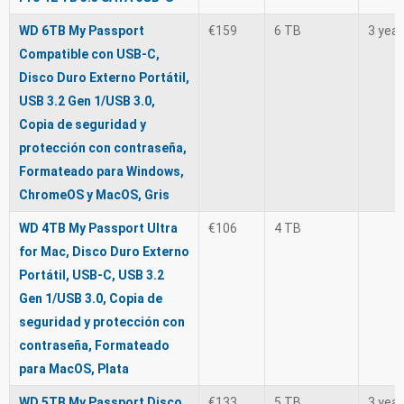
WD 6TB My Passport
€159
6 TB
3 yea
Compatible con USB-C,
Disco Duro Externo Portátil,
USB 3.2 Gen 1/USB 3.0,
Copia de seguridad y
protección con contraseña,
Formateado para Windows,
ChromeOS y MacOS, Gris
WD 4TB My Passport Ultra
€106
4 TB
for Mac, Disco Duro Externo
Portátil, USB-C, USB 3.2
Gen 1/USB 3.0, Copia de
seguridad y protección con
contraseña, Formateado
para MacOS, Plata
WD 5TB My Passport Disco
€133
5 TB
3 yea