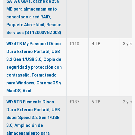
SATA 6 GB/s, caché de 256
MB para almacenamiento
conectado a red RAID,
Paquete Abre-fácil, Rescue
Services (ST12000VNZ008)
WD 4TB My Passport Disco
€110
4 TB
3 yea
Duro Externo Portátil, USB
3.2 Gen 1/USB 3.0, Copia de
seguridad y protección con
contraseña, Formateado
para Windows, ChromeOS y
MacOS, Azul
WD 5TB Elements Disco
€137
5 TB
2 yea
Duro Externo Portátil, USB
SuperSpeed 3.2 Gen 1/USB
3.0, Ampliación de
almacenamiento para