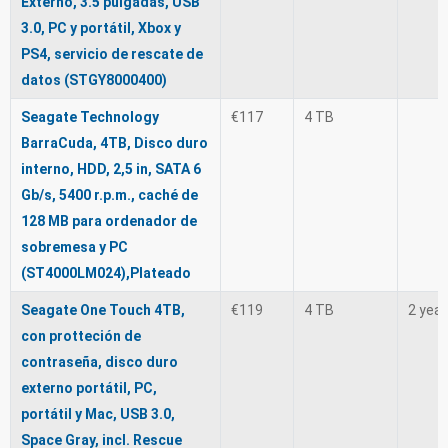
Externo, 3.5 pulgadas, USB
3.0, PC y portátil, Xbox y
PS4, servicio de rescate de
datos (STGY8000400)
Seagate Technology
€117
4 TB
BarraCuda, 4TB, Disco duro
interno, HDD, 2,5 in, SATA 6
Gb/s, 5400 r.p.m., caché de
128 MB para ordenador de
sobremesa y PC
(ST4000LM024),Plateado
Seagate One Touch 4TB,
€119
4 TB
2 yea
con protteción de
contraseña, disco duro
externo portátil, PC,
portátil y Mac, USB 3.0,
Space Gray, incl. Rescue