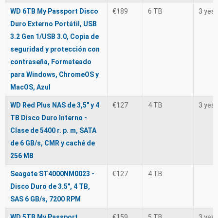
WD 6TB My Passport Disco
€189
6 TB
3 yea
Duro Externo Portátil, USB
3.2 Gen 1/USB 3.0, Copia de
seguridad y protección con
contraseña, Formateado
para Windows, ChromeOS y
MacOS, Azul
WD Red Plus NAS de 3,5" y 4
€127
4 TB
3 yea
TB Disco Duro Interno -
Clase de 5400 r. p. m, SATA
de 6 GB/s, CMR y caché de
256 MB
Seagate ST4000NM0023 -
€127
4 TB
Disco Duro de 3.5", 4 TB,
SAS 6 GB/s, 7200 RPM
WD 5TB My Passport
€159
5 TB
3 yea