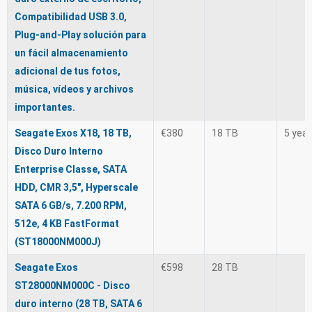
Compatibilidad USB 3.0,
Plug-and-Play solución para
un fácil almacenamiento
adicional de tus fotos,
música, vídeos y archivos
importantes.
Seagate Exos X18, 18 TB,
€380
18 TB
5 yea
Disco Duro Interno
Enterprise Classe, SATA
HDD, CMR 3,5", Hyperscale
SATA 6 GB/s, 7.200 RPM,
512e, 4 KB FastFormat
(ST18000NM000J)
Seagate Exos
€598
28 TB
ST28000NM000C - Disco
duro interno (28 TB, SATA 6