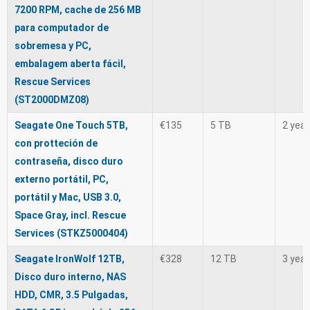
7200 RPM, cache de 256 MB
para computador de
sobremesa y PC,
embalagem aberta fácil,
Rescue Services
(ST2000DMZ08)
Seagate One Touch 5TB,
€135
5 TB
2 yea
con protteción de
contraseña, disco duro
externo portátil, PC,
portátil y Mac, USB 3.0,
Space Gray, incl. Rescue
Services (STKZ5000404)
Seagate IronWolf 12TB,
€328
12 TB
3 yea
Disco duro interno, NAS
HDD, CMR, 3.5 Pulgadas,