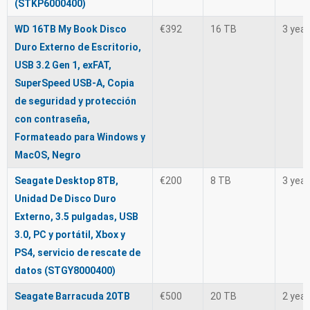
(STKP6000400)
WD 16TB My Book Disco
€392
16 TB
3 yea
Duro Externo de Escritorio,
USB 3.2 Gen 1, exFAT,
SuperSpeed USB-A, Copia
de seguridad y protección
con contraseña,
Formateado para Windows y
MacOS, Negro
Seagate Desktop 8TB,
€200
8 TB
3 yea
Unidad De Disco Duro
Externo, 3.5 pulgadas, USB
3.0, PC y portátil, Xbox y
PS4, servicio de rescate de
datos (STGY8000400)
Seagate Barracuda 20TB
€500
20 TB
2 yea